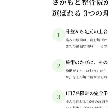
さかもと整骨院
選ばれる 3つの
骨盤から足元の土台
1
痛みの原因は、痛む場所か
までの繊細な領域——その
施術のたびに、その
2
施術がすべて終わってから
か」をその場で確かめられ
1日7名限定の完全
3
揉んで終わる 10分の施
査と整復に 90分を確保