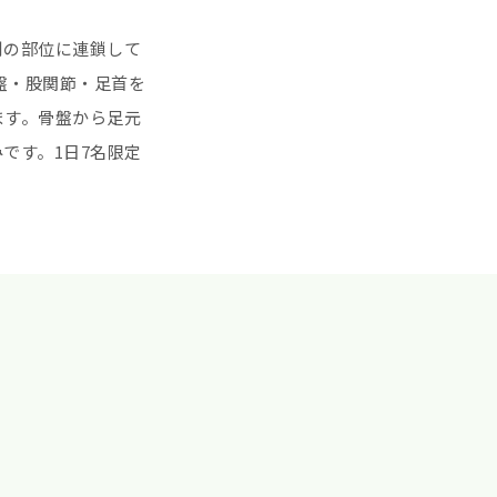
別の部位に連鎖して
盤・股関節・足首を
ます。骨盤から足元
です。1日7名限定