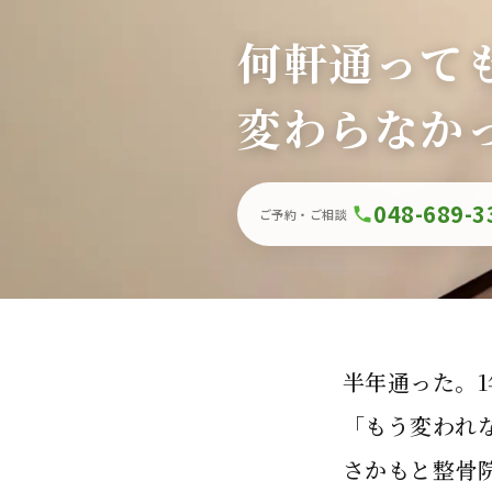
何軒通って
変わらなか
048-689-3
ご予約・ご相談
半年通った。
「もう変われ
さかもと整骨