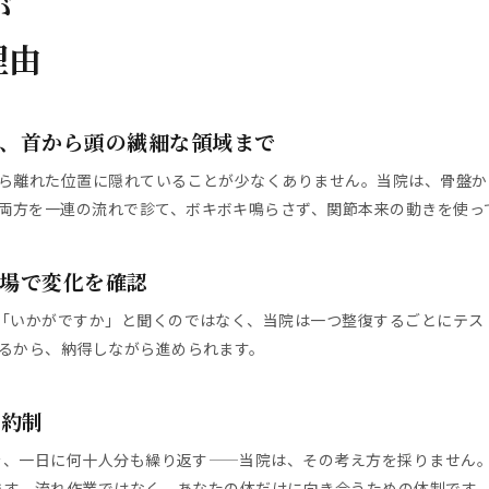
が
理由
、首から頭の繊細な領域まで
ら離れた位置に隠れていることが少なくありません。当院は、骨盤か
両方を一連の流れで診て、ボキボキ鳴らさず、関節本来の動きを使っ
場で変化を確認
「いかがですか」と聞くのではなく、当院は一つ整復するごとにテス
るから、納得しながら進められます。
予約制
術を、一日に何十人分も繰り返す——当院は、その考え方を採りません
します。流れ作業ではなく、あなたの体だけに向き合うための体制です